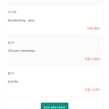
21/10
Bordershop - plus
från 800:-
6/11
Så som i himmelen
från 2 995:-
8/11
Joyride
från 1 595:-
Visa alla resor