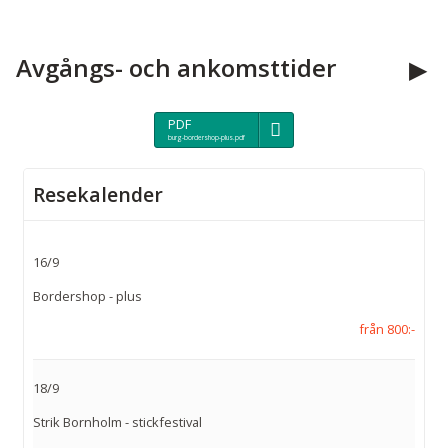
Avgångs- och ankomsttider
PDF
burg-bordershop-plus.pdf
Resekalender
16/9
Bordershop - plus
från 800:-
18/9
Strik Bornholm - stickfestival