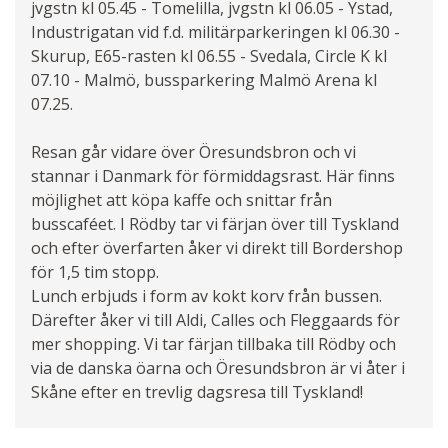
Kontaktformulär
Ring oss
jvgstn kl 05.45 - Tomelilla, jvgstn kl 06.05 - Ystad,
Industrigatan vid f.d. militärparkeringen kl 06.30 -
Skurup, E65-rasten kl 06.55 - Svedala, Circle K kl
07.10 - Malmö, bussparkering Malmö Arena kl
07.25.
Resan går vidare över Öresundsbron och vi
stannar i Danmark för förmiddagsrast. Här finns
möjlighet att köpa kaffe och snittar från
busscaféet. I Rödby tar vi färjan över till Tyskland
och efter överfarten åker vi direkt till Bordershop
för 1,5 tim stopp.
Lunch erbjuds i form av kokt korv från bussen.
Därefter åker vi till Aldi, Calles och Fleggaards för
mer shopping. Vi tar färjan tillbaka till Rödby och
via de danska öarna och Öresundsbron är vi åter i
Skåne efter en trevlig dagsresa till Tyskland!