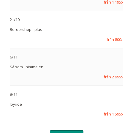
från 1 195:-
21/10
Bordershop - plus
från 800:-
6/11
Så som i himmelen
från 2 995:-
8/11
Joyride
från 1 595:-