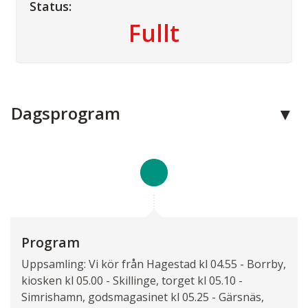
Status:
Fullt
Kontakta oss
Dagsprogram
Telefon:
0411 - 52 41 75
E-post:
info@hagestadtouring.se
Facebook:
100063465703182
Adress:
Hagestad Touring AB
Program
Gamla Mälarhusvägen 164
Uppsamling: Vi kör från Hagestad kl 04.55 - Borrby,
271 77
Löderup
kiosken kl 05.00 - Skillinge, torget kl 05.10 -
Simrishamn, godsmagasinet kl 05.25 - Gärsnäs,