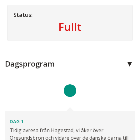
Status:
Fullt
Kontakta oss
Dagsprogram
Telefon:
0411 - 52 41 75
E-post:
info@hagestadtouring.se
Facebook:
100063465703182
Adress:
Hagestad Touring AB
DAG 1
Gamla Mälarhusvägen 164
Tidig avresa från Hagestad, vi åker över
271 77
Löderup
Öresundsbron och vidare över de danska öarna till