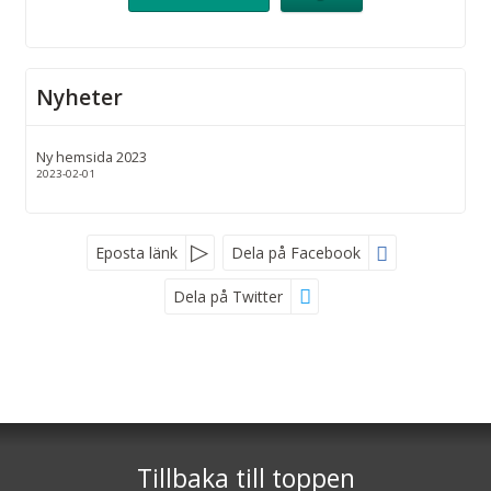
Nyheter
Ny hemsida 2023
2023-02-01
Eposta länk
Dela på Facebook
Dela på Twitter
Följ oss på
Hagestad Touring AB
Gamla Mälarhusvägen 164
271 77
Löderup
Tillbaka till toppen
Telefon
0411 - 52 41 75