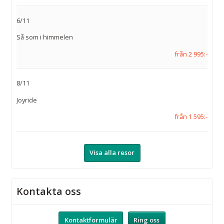
6/11
Så som i himmelen
från 2 995:-
8/11
Joyride
från 1 595:-
Visa alla resor
Kontakta oss
Kontaktformulär
Ring oss