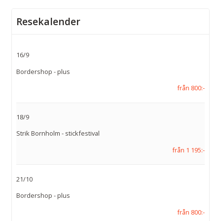
Telefon:
0411 - 52 41 75
Resekalender
E-post:
info@hagestadtouring.se
Facebook:
100063465703182
16/9
Bordershop - plus
Adress:
Hagestad Touring AB
från 800:-
Gamla Mälarhusvägen 164
271 77
Löderup
18/9
Kontaktformulär
Ring oss
Strik Bornholm - stickfestival
från 1 195:-
21/10
Bordershop - plus
från 800:-